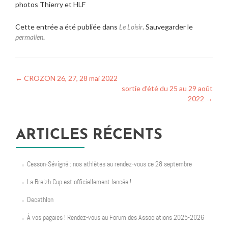
photos Thierry et HLF
Cette entrée a été publiée dans
Le Loisir
. Sauvegarder le
permalien
.
Navigation
←
CROZON 26, 27, 28 mai 2022
sortie d’été du 25 au 29 août
de
2022
→
l’article
ARTICLES RÉCENTS
Cesson-Sévigné : nos athlètes au rendez-vous ce 28 septembre
La Breizh Cup est officiellement lancée !
Decathlon
À vos pagaies ! Rendez-vous au Forum des Associations 2025-2026