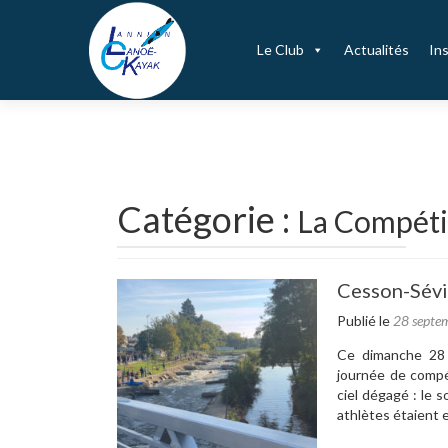
Le Club
Actualités
Ins
Catégorie :
La Compéti
Navigation
Cesson-Sévi
des
Publié le
28 septe
articles
Ce dimanche 28 
journée de compé
ciel dégagé : le 
athlètes étaient 