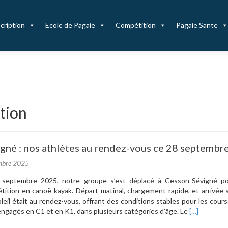
cription
Ecole de Pagaie
Compétition
Pagaie Sante
tion
gné : nos athlètes au rendez-vous ce 28 septembr
mbre 2025
septembre 2025, notre groupe s’est déplacé à Cesson-Sévigné p
tition en canoë-kayak. Départ matinal, chargement rapide, et arrivée 
soleil était au rendez-vous, offrant des conditions stables pour les cour
En
engagés en C1 et en K1, dans plusieurs catégories d’âge. Le
[…]
savoir