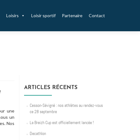
Loisirs
Loisir sportif
Partenaire
Contact
ARTICLES RÉCENTS
e
Cesson-Sévigné : nos athlètes au rendez-vous
our une
ce 28 septembre
sous un
La Breizh Cup est officiellement lancée !
ses. Nos
Decathlon