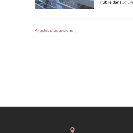
Publié dans
La Co
Articles plus anciens
←