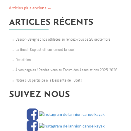
nos
Articles plus anciens
←
athl
au
ARTICLES RÉCENTS
rend
vous
ce
Cesson-Sévigné : nos athlètes au rendez-vous ce 28 septembre
28
sept
La Breizh Cup est officiellement lancée !
Decathlon
À vos pagaies ! Rendez-vous au Forum des Associations 2025-2026
Notre club participe à la Descente de l’Odet !
SUIVEZ NOUS