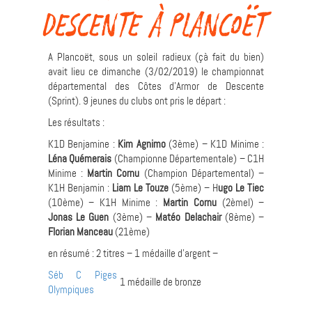
Descente à Plancoët
A Plancoët, sous un soleil radieux (çà fait du bien)
avait lieu ce dimanche (3/02/2019) le championnat
départemental des Côtes d’Armor de Descente
(Sprint). 9 jeunes du clubs ont pris le départ :
Les résultats :
K1D Benjamine :
Kim Agnimo
(3ème) – K1D Minime :
Léna Quémerais
(Championne Départementale) – C1H
Minime :
Martin Cornu
(Champion Départemental) –
K1H Benjamin :
Liam Le Touze
(5ème) – H
ugo Le Tiec
(10ème) – K1H Minime :
Martin Cornu
(2èmel) –
Jonas Le Guen
(3ème) –
Matéo Delachair
(8ème) –
Florian Manceau
(21ème)
en résumé : 2 titres – 1 médaille d’argent –
Séb C Piges
1 médaille de bronze
Olympiques